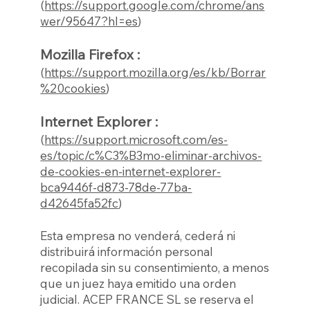
(
https://support.google.com/chrome/ans
wer/95647?hl=es
)
Mozilla Firefox :
(
https://support.mozilla.org/es/kb/Borrar
%20cookies
)
Internet Explorer :
(
https://support.microsoft.com/es-
es/topic/c%C3%B3mo-eliminar-archivos-
de-cookies-en-internet-explorer-
bca9446f-d873-78de-77ba-
d42645fa52fc
)
Esta empresa no venderá, cederá ni
distribuirá información personal
recopilada sin su consentimiento, a menos
que un juez haya emitido una orden
judicial. ACEP FRANCE SL se reserva el